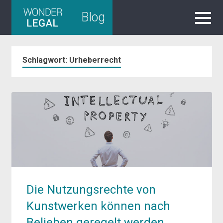
Skip
Blog
to
content
Schlagwort:
Urheberrecht
Die Nutzungsrechte von
Kunstwerken können nach
Belieben geregelt werden