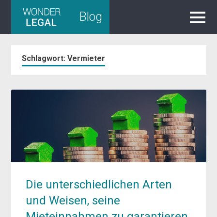
Skip
Blog
to
content
Schlagwort:
Vermieter
Die unterschiedlichen Arten
und Weisen, seine
Mieteinnahmen zu garantieren