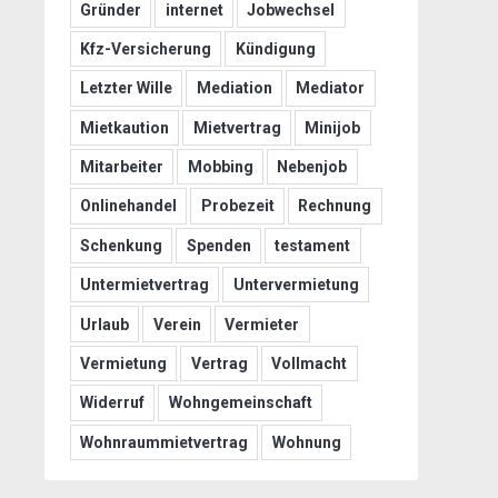
Gründer
internet
Jobwechsel
Kfz-Versicherung
Kündigung
Letzter Wille
Mediation
Mediator
Mietkaution
Mietvertrag
Minijob
Mitarbeiter
Mobbing
Nebenjob
Onlinehandel
Probezeit
Rechnung
Schenkung
Spenden
testament
Untermietvertrag
Untervermietung
Urlaub
Verein
Vermieter
Vermietung
Vertrag
Vollmacht
Widerruf
Wohngemeinschaft
Wohnraummietvertrag
Wohnung