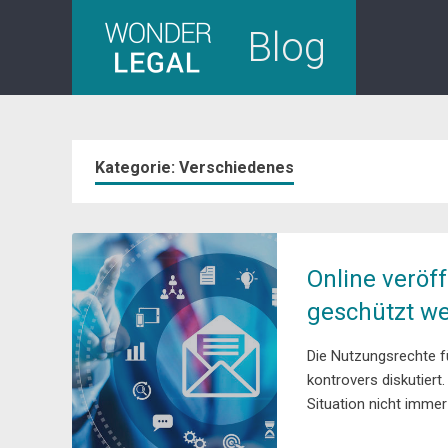
Skip
Blog
to
content
Kategorie:
Verschiedenes
Online veröff
geschützt w
Die Nutzungsrechte fü
kontrovers diskutier
Situation nicht immer 