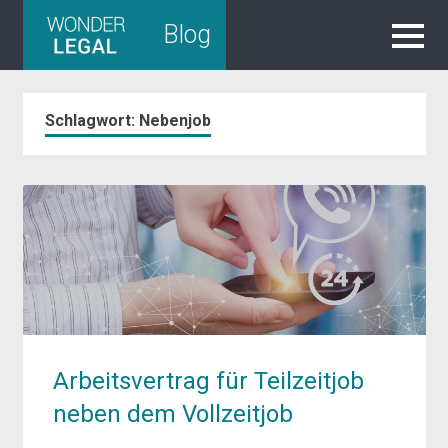
Skip
Blog
to
content
Schlagwort:
Nebenjob
Arbeitsvertrag für Teilzeitjob
neben dem Vollzeitjob