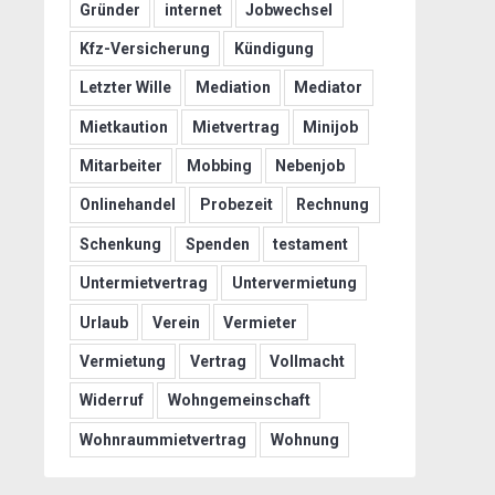
Gründer
internet
Jobwechsel
Kfz-Versicherung
Kündigung
Letzter Wille
Mediation
Mediator
Mietkaution
Mietvertrag
Minijob
Mitarbeiter
Mobbing
Nebenjob
Onlinehandel
Probezeit
Rechnung
Schenkung
Spenden
testament
Untermietvertrag
Untervermietung
Urlaub
Verein
Vermieter
Vermietung
Vertrag
Vollmacht
Widerruf
Wohngemeinschaft
Wohnraummietvertrag
Wohnung