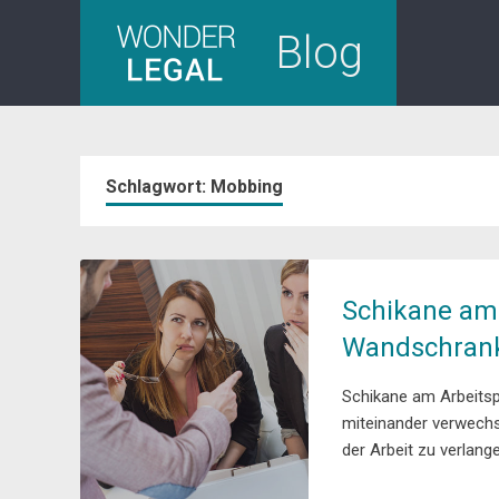
Skip
Blog
to
content
Schlagwort:
Mobbing
Schikane am 
Wandschrank
Schikane am Arbeitsp
miteinander verwechse
der Arbeit zu verlang