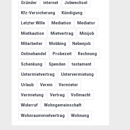
Gründer
internet
Jobwechsel
Kfz-Versicherung
Kündigung
Letzter Wille
Mediation
Mediator
Mietkaution
Mietvertrag
Minijob
Mitarbeiter
Mobbing
Nebenjob
Onlinehandel
Probezeit
Rechnung
Schenkung
Spenden
testament
Untermietvertrag
Untervermietung
Urlaub
Verein
Vermieter
Vermietung
Vertrag
Vollmacht
Widerruf
Wohngemeinschaft
Wohnraummietvertrag
Wohnung