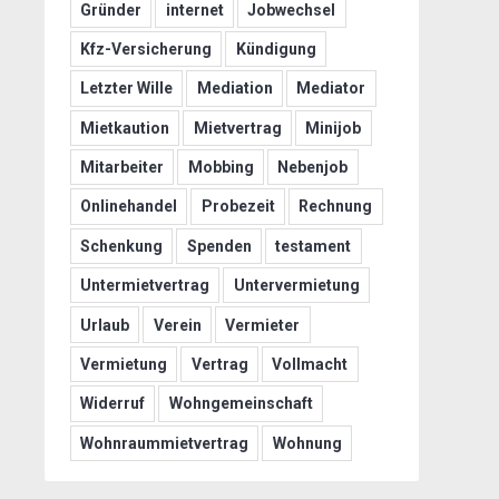
Gründer
internet
Jobwechsel
Kfz-Versicherung
Kündigung
Letzter Wille
Mediation
Mediator
Mietkaution
Mietvertrag
Minijob
Mitarbeiter
Mobbing
Nebenjob
Onlinehandel
Probezeit
Rechnung
Schenkung
Spenden
testament
Untermietvertrag
Untervermietung
Urlaub
Verein
Vermieter
Vermietung
Vertrag
Vollmacht
Widerruf
Wohngemeinschaft
Wohnraummietvertrag
Wohnung