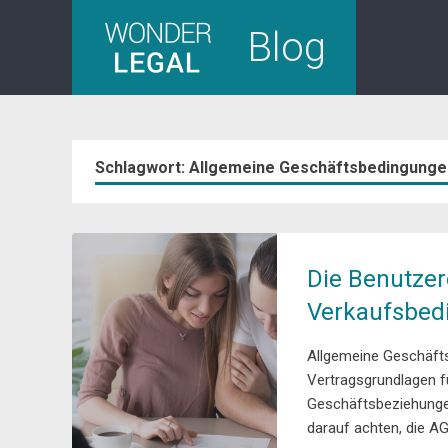
Skip
Blog
to
content
Schlagwort:
Allgemeine Geschäftsbedingunge
Die Benutzer
Verkaufsbed
Allgemeine Geschäft
Vertragsgrundlagen f
Geschäftsbeziehungen
darauf achten, die AG