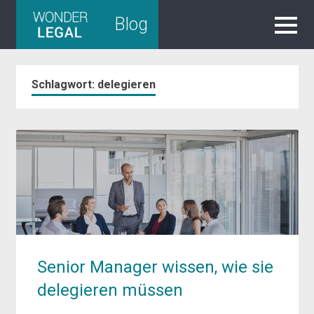
Skip
Blog
to
content
Schlagwort:
delegieren
Senior Manager wissen, wie sie
delegieren müssen