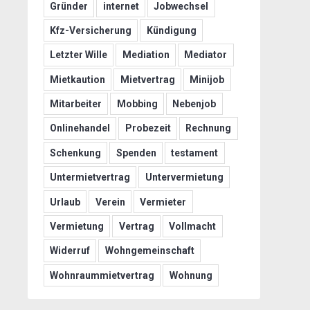
Gründer
internet
Jobwechsel
Kfz-Versicherung
Kündigung
Letzter Wille
Mediation
Mediator
Mietkaution
Mietvertrag
Minijob
Mitarbeiter
Mobbing
Nebenjob
Onlinehandel
Probezeit
Rechnung
Schenkung
Spenden
testament
Untermietvertrag
Untervermietung
Urlaub
Verein
Vermieter
Vermietung
Vertrag
Vollmacht
Widerruf
Wohngemeinschaft
Wohnraummietvertrag
Wohnung