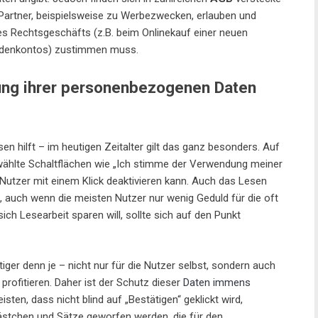
 Partner, beispielsweise zu Werbezwecken, erlauben und
es Rechtsgeschäfts (z.B. beim Onlinekauf einer neuen
ndenkontos) zustimmen muss.
ng ihrer personenbezogenen Daten
n hilft – im heutigen Zeitalter gilt das ganz besonders. Auf
wählte Schaltflächen wie „Ich stimme der Verwendung meiner
Nutzer mit einem Klick deaktivieren kann. Auch das Lesen
, auch wenn die meisten Nutzer nur wenig Geduld für die oft
ich Lesearbeit sparen will, sollte sich auf den Punkt
tiger denn je – nicht nur für die Nutzer selbst, sondern auch
rofitieren. Daher ist der Schutz dieser
Daten immens
ten, dass nicht blind auf „Bestätigen“ geklickt wird,
Kästchen und Sätze geworfen werden, die für den