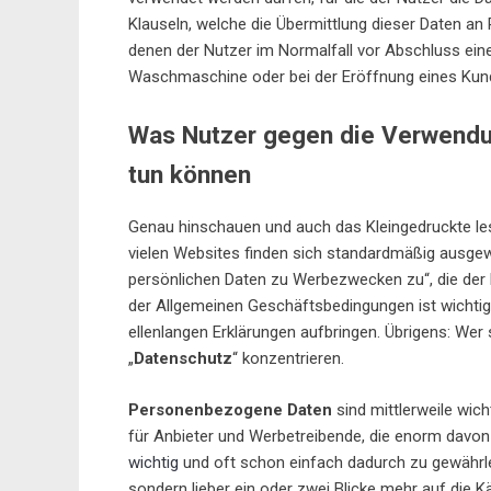
Klauseln, welche die Übermittlung dieser Daten an
denen der Nutzer im Normalfall vor Abschluss ein
Waschmaschine oder bei der Eröffnung eines Ku
Was Nutzer gegen die Verwendu
tun können
Genau hinschauen und auch das Kleingedruckte lese
vielen Websites finden sich standardmäßig ausge
persönlichen Daten zu Werbezwecken zu“, die der 
der Allgemeinen Geschäftsbedingungen ist wichtig
ellenlangen Erklärungen aufbringen. Übrigens: Wer s
„
Datenschutz
“ konzentrieren.
Personenbezogene Daten
sind mittlerweile wich
für Anbieter und Werbetreibende, die enorm davon p
wichtig
und oft schon einfach dadurch zu gewährleis
sondern lieber ein oder zwei Blicke mehr auf die 