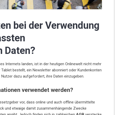
zen bei der Verwendung
assten
n Daten?
s Internets landen, ist in der heutigen Onlinewelt nicht mehr
Tablet bestellt, ein Newsletter abonniert oder Kundenkonten
 Nutzer dazu aufgefordert, ihre Daten einzugeben.
mationen verwendet werden?
Gesetzgeber vor, dass online und auch offline übermittelte
eck und etwaige damit zusammenhängende Zwecke
ten angibt. Jedoch finden sich in zahlreichen
AGB
verstecke