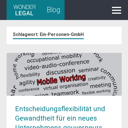
Skip
Blog
to
content
Schlagwort:
Ein-Personen-GmbH
Entscheidungsflexibilität und
Gewandtheit für ein neues
Unternehmens gouverneurs