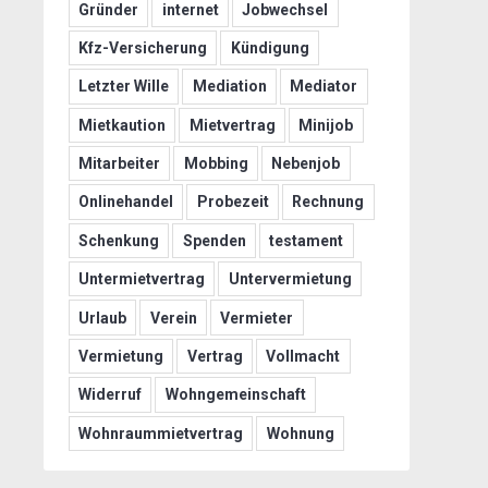
Gründer
internet
Jobwechsel
Kfz-Versicherung
Kündigung
Letzter Wille
Mediation
Mediator
Mietkaution
Mietvertrag
Minijob
Mitarbeiter
Mobbing
Nebenjob
Onlinehandel
Probezeit
Rechnung
Schenkung
Spenden
testament
Untermietvertrag
Untervermietung
Urlaub
Verein
Vermieter
Vermietung
Vertrag
Vollmacht
Widerruf
Wohngemeinschaft
Wohnraummietvertrag
Wohnung