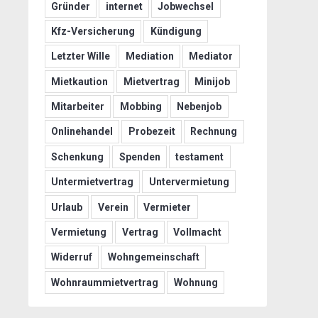
Gründer
internet
Jobwechsel
Kfz-Versicherung
Kündigung
Letzter Wille
Mediation
Mediator
Mietkaution
Mietvertrag
Minijob
Mitarbeiter
Mobbing
Nebenjob
Onlinehandel
Probezeit
Rechnung
Schenkung
Spenden
testament
Untermietvertrag
Untervermietung
Urlaub
Verein
Vermieter
Vermietung
Vertrag
Vollmacht
Widerruf
Wohngemeinschaft
Wohnraummietvertrag
Wohnung