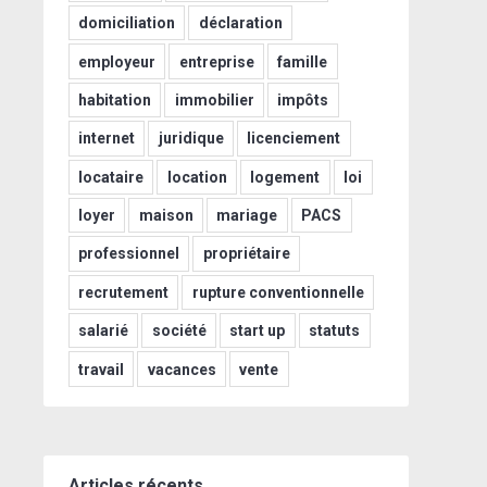
domiciliation
déclaration
employeur
entreprise
famille
habitation
immobilier
impôts
internet
juridique
licenciement
locataire
location
logement
loi
loyer
maison
mariage
PACS
professionnel
propriétaire
recrutement
rupture conventionnelle
salarié
société
start up
statuts
travail
vacances
vente
Articles récents