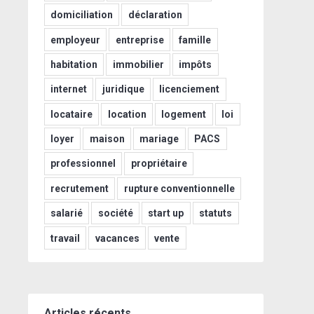
domiciliation
déclaration
employeur
entreprise
famille
habitation
immobilier
impôts
internet
juridique
licenciement
locataire
location
logement
loi
loyer
maison
mariage
PACS
professionnel
propriétaire
recrutement
rupture conventionnelle
salarié
société
start up
statuts
travail
vacances
vente
Articles récents