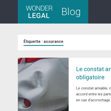
Skip
Blog
to
content
Étiquette :
assurance
Le constat am
obligatoire
Le constat amiable, 
accord entre les part
en cas d’accrochage l