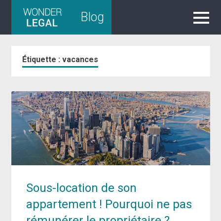
Skip
Blog
to
content
Étiquette :
vacances
Sous-location de son
appartement ! Pourquoi ne pas
rémunérer le propriétaire ?