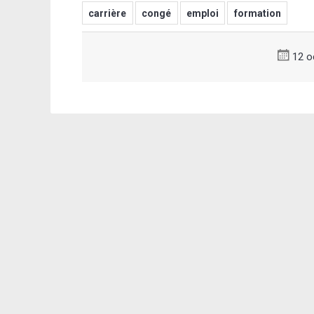
carrière
congé
emploi
formation
12 o