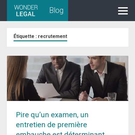
Skip
Blog
to
content
Étiquette :
recrutement
Pire qu’un examen, un
entretien de première
embauche est déterminant