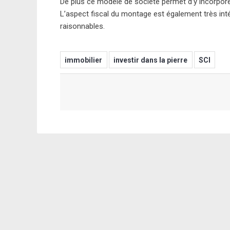
De plus ce modèle de société permet d’y incorpor
L’aspect fiscal du montage est également très intér
raisonnables.
immobilier
investir dans la pierre
SCI