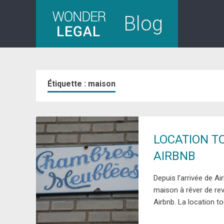
Skip
Blog
to
content
Étiquette :
maison
LOCATION T
AIRBNB
Depuis l’arrivée de A
maison à rêver de rev
Airbnb. La location to